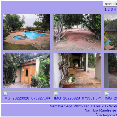
<prior page
1
2
3
4
Namibia Sept. 2022-Tag 18 bis 20 - Wil
Namibia Rundreise
This page is